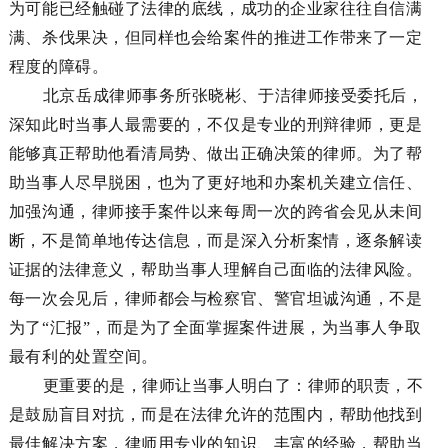
为可能已经触碰了法律的底线，成功的企业家往往自信满
满、杀伐果决，但同样也会给案件的推进工作带来了一定
程度的障碍。
北京岳成律师事务所
张晓彬、
于洁律师接受委托后，
深知此时当事人最需要的，
不仅是专业的刑辩律师，更
是
能够真正帮助他看清局势、做出正确决策的律师。
为了帮
助当事人尽早脱困，也为了更好地和办案机关建立信任、
加强沟通，律师接手案件以来
每周一次的跨省会见从未间
断，不是简单地传达信息，而是深入分析案情，逐条解读
证据的法律意义，帮助当事人理解自己面临的法律风险。
每一次会见后，
律师
都会与检察官
、
警官
坦诚沟通，不是
为了
“汇报”，而是为了全面掌握案件进展，为当事人争取
最有利的处置空间。
更重要的是，律师让当事人明白了：律师的职责，不
是鼓励
盲目
对抗，而是在法律允许的范围内，帮助他找到
最佳解决方案
，
律师
用专业的知识、丰富的经验，帮助当