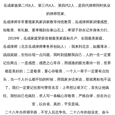
岳成家族第二代6人、第三代4人、第四代2人，是四代律师同时执业
的律师世家。
岳成律师非常重视家风家训家教等传统教育，岳成律师家训懂感恩、
知敬畏、有礼貌、要孝顺刻在泰山石上，希望子孙永记并身体力行。
2019年，岳成家庭荣获首都最美家庭标兵户、全国最美家庭。
岳成律师（北京岳成律师事务所创始人）：我来到北京，如履薄冰，
战战兢兢，生怕出现一点问题。我时刻提醒我自己，人的一生一定要
记住两点：一是感恩，感恩之心常存，用感激的眼光看待一切，世界
都是美好的；二是敬畏，要心存敬畏，一个人一辈子一定要有点怕
头，当一个人什么都不怕的时候，用我家乡话来说，那就离粘包不远
了。我们一定要记住那句警世名言：上帝想让谁灭亡，首先让他疯
狂。我怕自己也疯狂，求人写一条幅心存敬畏，严格自律，挂在办公
室，以自省。真的，平安是福。
二十八年办所艰辛路，不甘人后总争先。二十八年的创业史、奋斗