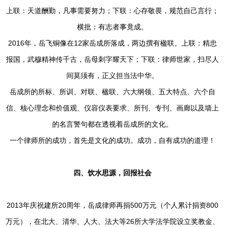
上联：天道酬勤，凡事需要努力；下联：心存敬畏，规范自己言行；
横批：有志者事竟成。
2016年，岳飞铜像在12家岳成所落成，两边撰有楹联。上联：精忠
报国，武穆精神传千古，岳母刺字耀天下；下联：律师世家，扫尽人
间莫须有，正义担当法中华。
岳成所的所标、所训、对联、楹联、六大纲领、五大特点、六个自
信、核心理念和价值观、仪容仪表要求、所刊、专刊、画廊以及墙上
的名言警句都在透视着岳成所的文化。
一个律师所的成功，首先是文化的成功。成功，自有成功的道理！
四、饮水思源，回报社会
2013年庆祝建所20周年，岳成律师再捐500万元（个人累计捐资800
万元），在北大、清华、人大、法大等26所大学法学院设立奖教金、